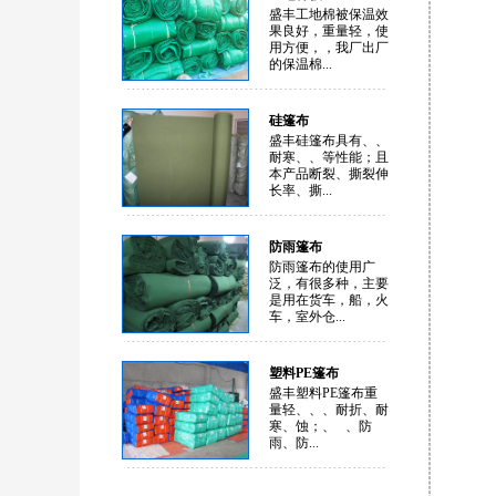
盛丰工地棉被保温效
果良好，重量轻，使
用方便，，我厂出厂
的保温棉...
硅篷布
盛丰硅篷布具有、、
耐寒、、等性能；且
本产品断裂、撕裂伸
长率、撕...
防雨篷布
防雨篷布的使用广
泛，有很多种，主要
是用在货车，船，火
车，室外仓...
塑料PE篷布
盛丰塑料PE篷布重
量轻、、、耐折、耐
寒、蚀；、 、防
雨、防...