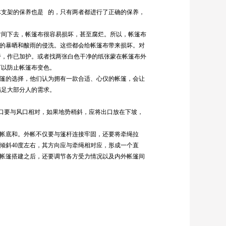
体支架的保养也是 的，只有两者都进行了正确的保养，
时间下去，帐篷布很容易损坏，甚至腐烂。所以，帐篷布
日的暴晒和酸雨的侵洗。这些都会给帐篷布带来损坏。对
膏，作已加护。或者找两张白色干净的纸张蒙在帐篷布外
可以防止帐篷布变色。
帐篷的选择，他们认为拥有一款合适、心仪的帐篷，会让
满足大部分人的需求。
口要与风口相对，如果地势稍斜，应将出口放在下坡，
护帐底和。外帐不仅要与篷杆连接牢固，还要将牵绳拉
倾斜40度左右，其方向应与牵绳相对应，形成一个直
。帐篷搭建之后，还要调节各方受力情况以及内外帐篷间