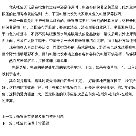
救灾帐篷
无论是在批发的过程中还是使用时，帐篷布的保养至关重要，此外主
帐篷的使用寿命就能达到 大。下面帐篷批发为大家带来业的帐篷保养技巧。
帐篷一般都是用于户外防风遮雨的。帐篷布需要经历长期的风吹日晒，这样长
的保养是很 的。当帐篷布弄脏后，要注意清洗，清洗后要自然风干。尽量避免烈
于白色的帐篷布，不要不要与碳素墨水等难以清洗的物品接触，清洗后可以涂上牙
面上面，再放在太阳下晾干。带晾干后一会发现帐篷布洁白无瑕。而且这种方法还
现在很多人喜欢野外活动，而露宿野外的 品就是帐篷，野游者也越来越重视
整个野外活动增彩不少。目前帐篷批发市场上也有各种各样的帐篷可供选择，能够
然而买帐篷容易，搭帐篷却并非易事。
先是选址。帐篷的搭建处地面的要求是平坦、干燥，如果有浅草就 了。出入
以利于走水。
其次就是搭建。搭建时要先将帐内四角处固定， 好能将地席垫在帐底，以保
好，这样的防雨效果 好，对于有裙边的帐篷而言，还要用泥沙等压好。固定地钉应
角，这样的受力强度 大。固定帐篷的顺序应依次是左前角-右后角-右前角-左后角
的距离。
上一篇：
帐篷细节搭建及细节整理问题
下一篇：
帐篷的保养非常重要