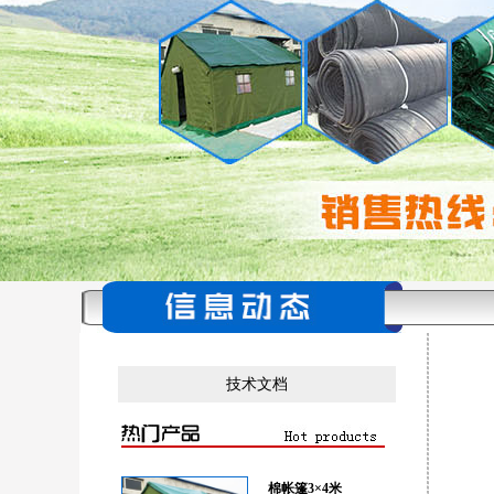
技术文档
棉帐篷3×4米