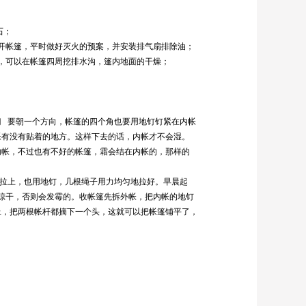
石；
开帐篷，平时做好灭火的预案，并安装排气扇排除油；
，可以在帐篷四周挖排水沟，篷内地面的干燥；
。
门 要朝一个方向，帐篷的四个角也要用地钉钉紧在内帐
帐有没有贴着的地方。这样下去的话，内帐才不会湿。
内帐，不过也有不好的帐篷，霜会结在内帐的，那样的
。
好拉上，也用地钉，几根绳子用力均匀地拉好。早晨起
晾干，否则会发霉的。收帐篷先拆外帐，把内帐的地钉
上，把两根帐杆都摘下一个头，这就可以把帐篷铺平了，