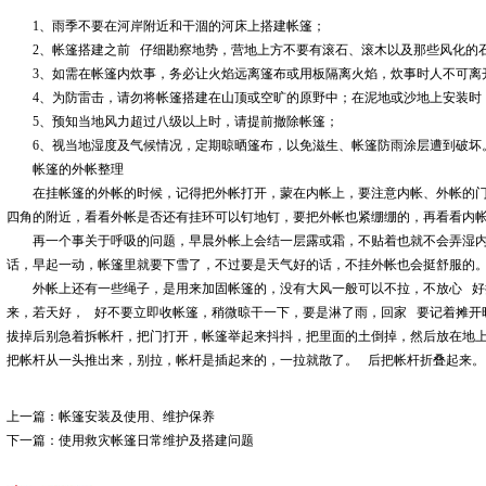
1、雨季不要在河岸附近和干涸的河床上搭建帐篷；
2、
帐篷
搭建之前 仔细勘察地势，营地上方不要有滚石、滚木以及那些风化的
3、如需在帐篷内炊事，务必让火焰远离篷布或用板隔离火焰，炊事时人不可离
4、为防雷击，请勿将帐篷搭建在山顶或空旷的原野中；在泥地或沙地上安装时
5、预知当地风力超过八级以上时，请提前撤除帐篷；
6、视当地湿度及气候情况，定期晾晒篷布，以免滋生、帐篷防雨涂层遭到破坏
帐篷的外帐整理
在挂帐篷的外帐的时候，记得把外帐打开，蒙在内帐上，要注意内帐、外帐的
四角的附近，看看外帐是否还有挂环可以钉地钉，要把外帐也紧绷绷的，再看看内
再一个事关于呼吸的问题，早晨外帐上会结一层露或霜，不贴着也就不会弄湿
话，早起一动，帐篷里就要下雪了，不过要是天气好的话，不挂外帐也会挺舒服的
外帐上还有一些绳子，是用来加固帐篷的，没有大风一般可以不拉，不放心 
来，若天好， 好不要立即收帐篷，稍微晾干一下，要是淋了雨，回家 要记着摊开
拔掉后别急着拆帐杆，把门打开，帐篷举起来抖抖，把里面的土倒掉，然后放在地
把帐杆从一头推出来，别拉，帐杆是插起来的，一拉就散了。 后把帐杆折叠起来。
上一篇：
帐篷安装及使用、维护保养
下一篇：
使用救灾帐篷日常维护及搭建问题