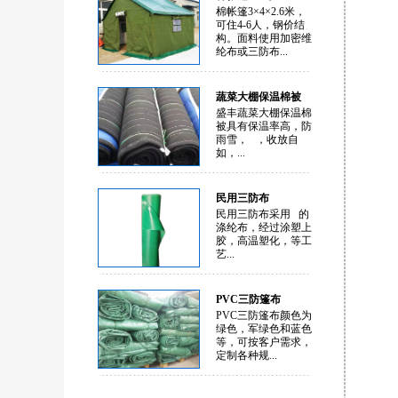
棉帐篷3×4×2.6米，
可住4-6人，钢价结
构。面料使用加密维
纶布或三防布...
蔬菜大棚保温棉被
盛丰蔬菜大棚保温棉
被具有保温率高，防
雨雪， ，收放自
如，...
民用三防布
民用三防布采用 的
涤纶布，经过涂塑上
胶，高温塑化，等工
艺...
PVC三防篷布
PVC三防篷布颜色为
绿色，军绿色和蓝色
等，可按客户需求，
定制各种规...