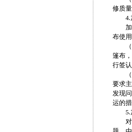
修质量
4.
加强
布使用
（1
篷布，
行签认
（2
要求主
发现问
运的措
5.
对特
题。由