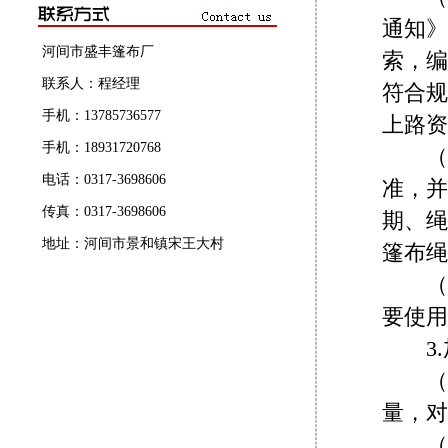
通知》
河间市盛丰篷布厂
索，编
联系人：程经理
符合规
手机：13785736577
上路资
手机：18931720768
（2
电话：0317-3698606
准，并
传真：0317-3698606
期、绳
地址：河间市景和镇宋王大村
篷布绳
（3
要使用
3.
（1
量，对
（2