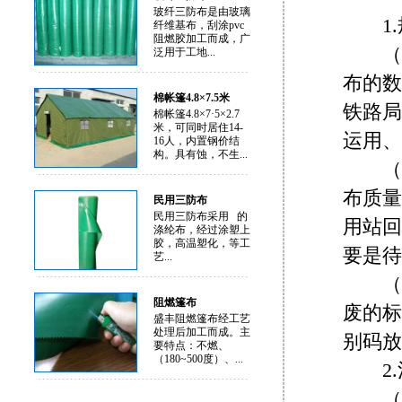
玻纤三防布是由玻璃
1.
纤维基布，刮涂pvc
阻燃胶加工而成，广
（1
泛用于工地...
布的数
棉帐篷4.8×7.5米
铁路局
棉帐篷4.8×7·5×2.7
米，可同时居住14-
运用、
16人，内置钢价结
构。具有蚀，不生...
（2
布质量
民用三防布
民用三防布采用 的
用站回
涤纶布，经过涂塑上
胶，高温塑化，等工
要是待
艺...
（3
阻燃篷布
废的标
盛丰阻燃篷布经工艺
处理后加工而成。主
别码放
要特点：不燃、
（180~500度）、...
2.
（1