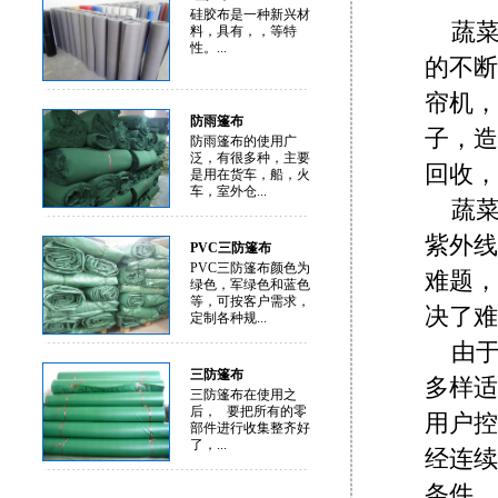
硅胶布是一种新兴材
蔬
料，具有，，等特
性。...
的不断
帘机，
防雨篷布
子，造
防雨篷布的使用广
泛，有很多种，主要
回收，
是用在货车，船，火
车，室外仓...
蔬
紫外线
PVC三防篷布
PVC三防篷布颜色为
难题，
绿色，军绿色和蓝色
等，可按客户需求，
决了难
定制各种规...
由
三防篷布
多样适
三防篷布在使用之
后， 要把所有的零
用户控
部件进行收集整齐好
了，...
经连续
条件。