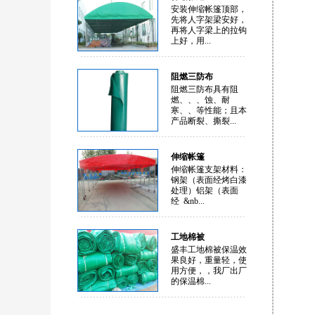
安装伸缩帐篷顶部，
先将人字架梁安好，
再将人字梁上的拉钩
上好，用...
阻燃三防布
阻燃三防布具有阻
燃、、、蚀、耐
寒、、等性能；且本
产品断裂、撕裂...
伸缩帐篷
伸缩帐篷支架材料：
钢架（表面经烤白漆
处理）铝架（表面
经 &nb...
工地棉被
盛丰工地棉被保温效
果良好，重量轻，使
用方便，，我厂出厂
的保温棉...