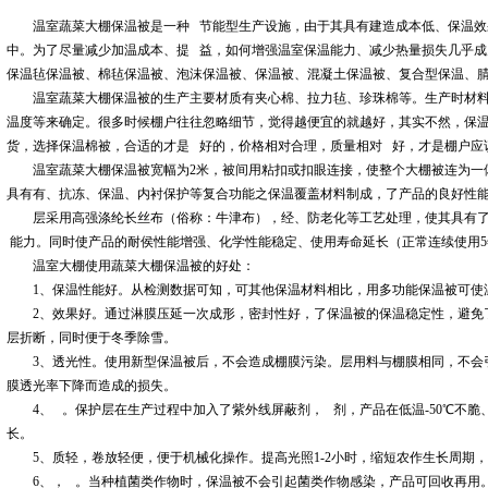
温室蔬菜大棚保温被是一种 节能型生产设施，由于其具有建造成本低、保温
中。为了尽量减少加温成本、提 益，如何增强温室保温能力、减少热量损失几乎
保温毡保温被、棉毡保温被、泡沫保温被、保温被、混凝土保温被、复合型保温、
温室蔬菜大棚保温被的生产主要材质有夹心棉、拉力毡、珍珠棉等。生产时材
温度等来确定。很多时候棚户往往忽略细节，觉得越便宜的就越好，其实不然，保
货，选择保温棉被，合适的才是 好的，价格相对合理，质量相对 好，才是棚户应
温室蔬菜大棚保温被宽幅为2米，被间用粘扣或扣眼连接，使整个大棚被连为一
具有有、抗冻、保温、内衬保护等复合功能之保温覆盖材料制成，了产品的良好性
层采用高强涤纶长丝布（俗称：牛津布），经、防老化等工艺处理，使其具有
能力。同时使产品的耐侯性能增强、化学性能稳定、使用寿命延长（正常连续使用5
温室大棚使用蔬菜大棚保温被的好处：
1、保温性能好。从检测数据可知，可其他保温材料相比，用多功能保温被可使温室
2、效果好。通过淋膜压延一次成形，密封性好，了保温被的保温稳定性，避免
层折断，同时便于冬季除雪。
3、透光性。使用新型保温被后，不会造成棚膜污染。层用料与棚膜相同，不会
膜透光率下降而造成的损失。
4、 。保护层在生产过程中加入了紫外线屏蔽剂， 剂，产品在低温-50℃不
长。
5、质轻，卷放轻便，便于机械化操作。提高光照1-2小时，缩短农作生长周期
6、， 。当种植菌类作物时，保温被不会引起菌类作物感染，产品可回收再用