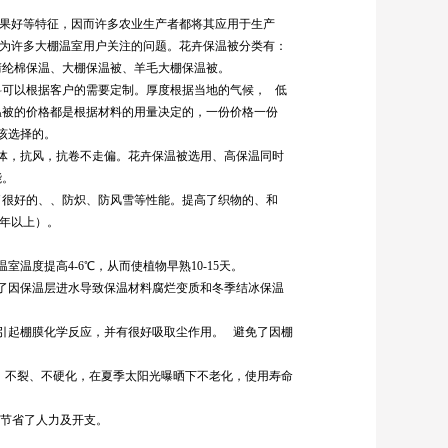
效果好等特征，因而许多农业生产者都将其应用于生产
成为许多大棚温室用户关注的问题。花卉保温被分类有：
腈纶棉保温、大棚保温被、羊毛大棚保温被。
料可以根据客户的需要定制。厚度根据当地的气候， 低
温被的价格都是根据材料的用量决定的，一份价格一份
该选择的。
体，抗风，抗卷不走偏。花卉保温被选用、高保温同时
能。
了很好的、、防炽、防风雪等性能。提高了织物的、和
年以上）。
温度提高4-6℃，从而使植物早熟10-15天。
了因保温层进水导致保温材料腐烂变质和冬季结冰保温
引起棚膜化学反应，并有很好吸取尘作用。 避免了因棚
脆、不裂、不硬化，在夏季太阳光曝晒下不老化，使用寿命
，节省了人力及开支。
。