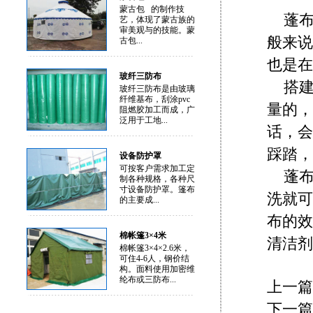
蒙古包 的制作技
蓬
艺，体现了蒙古族的
审美观与的技能。蒙
般来说
古包...
也是在
玻纤三防布
搭
玻纤三防布是由玻璃
纤维基布，刮涂pvc
量的，
阻燃胶加工而成，广
泛用于工地...
话，会
踩踏，
设备防护罩
可按客户需求加工定
蓬
制各种规格，各种尺
寸设备防护罩。篷布
洗就可
的主要成...
布的效
棉帐篷3×4米
清洁剂
棉帐篷3×4×2.6米，
可住4-6人，钢价结
构。面料使用加密维
纶布或三防布...
上一篇
下一篇