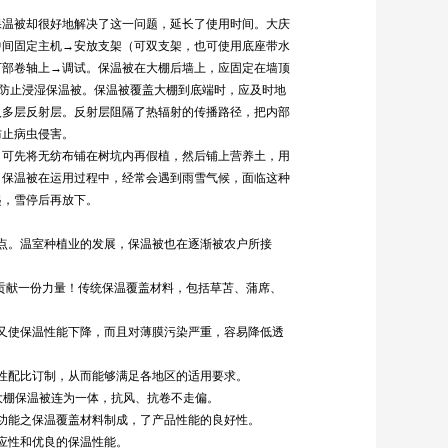
温被却很好地解决了这一问题，延长了使用时间。大庆
中间固定主机→安放支架（可双支架，也可使用底座带水
下部卷轴上→调试。保温被在大棚后墙上，应固定在墙顶
，防止浸湿保温被。保温被覆盖大棚到底端时，应及时地
入多层反射层。反射层阻隔了热辐射的传播路径，把内部
防止病虫侵害。
可先将无纺布铺在树坑内再假植，然后铺上营养土，用
。保温被在运用过程中，经常会遇到雨雪气候，面临这种
起，雪停后再放下。
点。温室种植业的发展，保温被也在逐渐被农户所接
贡献一份力量！传统保温覆盖材料，包括草苫、蒲席、
又使保温性能下降，而且对薄膜污染严重，容易降低透
性配比订制，从而能够满足各地区的适用要求。
大棚保温被连为一体，抗风、抗卷不走偏。
功能之保温覆盖材料制成，了产品性能的良好性。
应性和优良的保温性能。