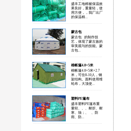
盛丰工地棉被保温效
果良好，重量轻，使
用方便，，我厂出厂
的保温棉...
蒙古包
蒙古包 的制作技
艺，体现了蒙古族的
审美观与的技能。蒙
古包...
棉帐篷4.8×5米
棉帐篷4.8×5米×2.7
米，可住8-10人，钢
架结构。面料使用维
纶布，大顶使...
塑料PE篷布
盛丰塑料PE篷布重
量轻、、、耐折、耐
寒、蚀；、 、防
雨、防...