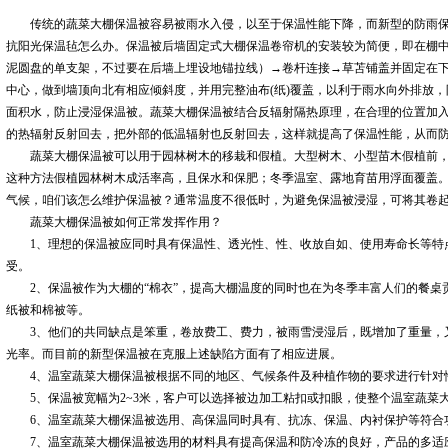
传统的蔬菜大棚保温被容易被雨水入侵，以至于保温性能下降，而新型的防雨保
抗阳光保温毡怎么办。保温被后墙固定式大棚保温卷帘机的安装较为简便，即在棚
泥圆盘的单支架，不过要在后墙上埋设地锚拉线）→卷杆连接→草苫铺盖并固定在
中心，做到墙顶向北有相应倾斜度，并用完整油布(纸)覆盖，以利于雨水向外排放
面积水，防止浸湿保温被。蔬菜大棚保温被结合反辐射隔热原理，在合理的位置加
的热辐射反射回去，把外部的低温辐射也反射回去，这样就提高了保温性能，从而
蔬菜大棚保温被可以用于园林树木的移栽和假植。大型树木、小型苗木假植前，
这种方法假植园林树木成活率高，且保水和保肥；冬季温室、露地育苗用浮面覆盖
气候，咱们该怎么维护保温被？通常温度不很低时，为避免保温被浸湿，可将其卷
蔬菜大棚保温被如何正常发挥作用？
1、理想的保温被应同时具有保温性、透光性、性、收放自如、使用寿命长等特
受。
2、保温被作为大棚的“棉衣”，提高大棚温度的同时也在为冬季丰富人们的餐桌
纸被和棉被等。
3、他们的共同缺点是笨重，卷放费工、费力，被雨雪浸湿后，既增加了重量，
光率。而目前的新型保温被在克服上述缺陷方面有了相应进展。
4、温室蔬菜大棚保温被根据不同的地区、气候条件及种植作物的要求进行针对
5、保温被宽幅为2~3米，客户可以选择被边加工粘扣或扣眼，使整个温室蔬菜
6、温室蔬菜大棚保温被选用、高保温同时具有、抗冻、保温、内衬保护等符合
7、温室蔬菜大棚保温被选用的材料具有提高保温和防冷冻的良好，产品的多适