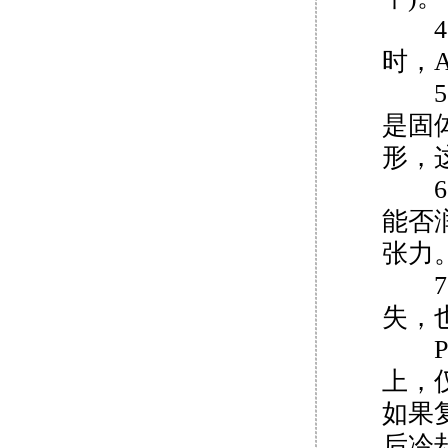
4、
时，
5、
是固
形，
6、
能否
张力
7、
失，
PV
上，
如果
后冷