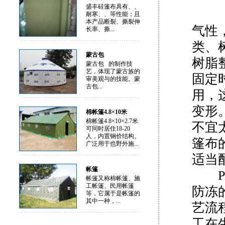
盛丰硅篷布具有、、
P
耐寒、、等性能；且
本产品断裂、撕裂伸
气性
长率、撕...
类、
蒙古包
树脂
蒙古包 的制作技
艺，体现了蒙古族的
固定
审美观与的技能。蒙
古包...
用，
变形
棉帐篷4.8×10米
棉帐篷4.8×10×2.7米
不宜
可同时居住18-20
人，内置钢价结构。
篷布
广泛用于也野外施...
适当
帐篷
PV
帐篷又称棉帐篷、施
工帐篷、民用帐篷
防冻
等，它属于是帐篷的
其中一种，...
艺流
工在