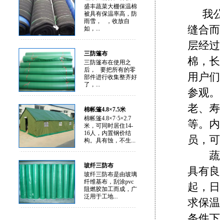
盛丰蔬菜大棚保温棉
我
被具有保温率高，防
雨雪， ，收放自
缝合而
如，...
层经过
三防篷布
棉，长
三防篷布在使用之
后， 要把所有的零
用户们
部件进行收集整齐好
了，...
参观。
老、寿
棉帐篷4.8×7.5米
棉帐篷4.8×7·5×2.7
等。内
米，可同时居住14-
16人，内置钢价结
员，可
构。具有蚀，不生...
蔬菜
玻纤三防布
具有良
玻纤三防布是由玻璃
纤维基布，刮涂pvc
起，日
阻燃胶加工而成，广
泛用于工地...
求保温
条件下