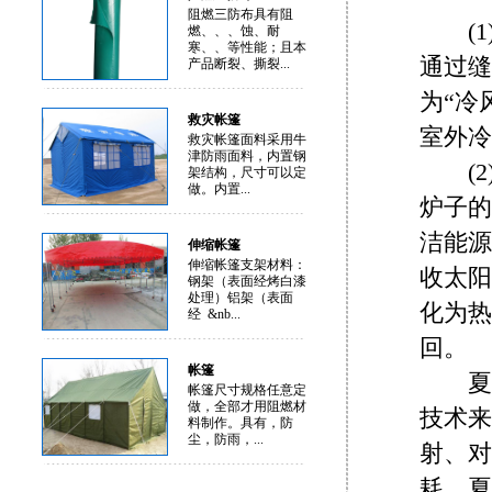
阻燃三防布具有阻
(1
燃、、、蚀、耐
寒、、等性能；且本
通过缝
产品断裂、撕裂...
为“冷
救灾帐篷
室外冷
救灾帐篷面料采用牛
津防雨面料，内置钢
(2
架结构，尺寸可以定
做。内置...
炉子的
洁能源
伸缩帐篷
伸缩帐篷支架材料：
收太阳
钢架（表面经烤白漆
处理）铝架（表面
化为热
经 &nb...
回。
帐篷
夏季
帐篷尺寸规格任意定
做，全部才用阻燃材
技术来
料制作。具有，防
尘，防雨，...
射、对
耗。夏