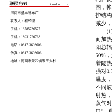
围，帐
河间市盛丰篷布厂
护结构
联系人：程经理
减少，
手机：13785736577
(1
手机：18931720768
而加热
电话：0317-3698606
阳总辐射
传真：0317-3698606
50%
地址：河间市景和镇宋王大村
着隔热
强对0
温度，
不同波
射热，
蒸气对
口”，