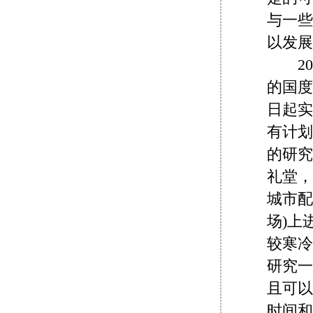
与一些
以发展
200
的国度
日起实
有计划
的研究
礼堂，
城市配
场)上
较寒冷
研究一
且可以
时间和