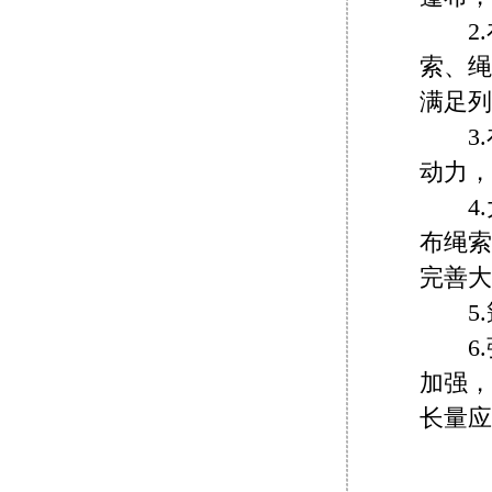
2.在
索、绳
满足列
3.
动力，
4.大
布绳索
完善大
5.
6.
加强，
长量应