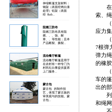
伸缩帐篷支架材料：
在无挡
钢架（表面经烤白漆
处理）铝架（表面
索、绳
经 &nb...
（1
阻燃三防布
应力集
阻燃三防布具有阻
燃、、、蚀、耐
（2
寒、、等性能；且本
产品断裂、撕裂...
7根弹
弹力绳
流动餐厅帐篷
流动餐厅帐篷是用于
的橡胶
在农村有一种专门为
村民红白事提供宴席
（3）
上门服务...
车的篷
蒙古包
出的部
蒙古包 的制作技
艺，体现了蒙古族的
列车通
审美观与的技能。蒙
古包...
和绳网
不同