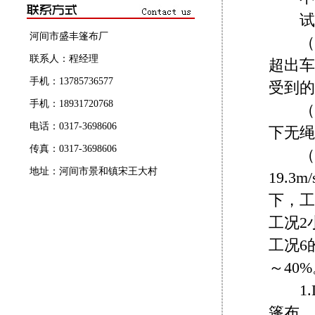
试验
河间市盛丰篷布厂
（1
联系人：程经理
超出车
手机：13785736577
受到的
手机：18931720768
（2
电话：0317-3698606
下无绳
传真：0317-3698606
（3）
地址：河间市景和镇宋王大村
19.
下，工
工况2
工况6
～40
1.D
篷布，