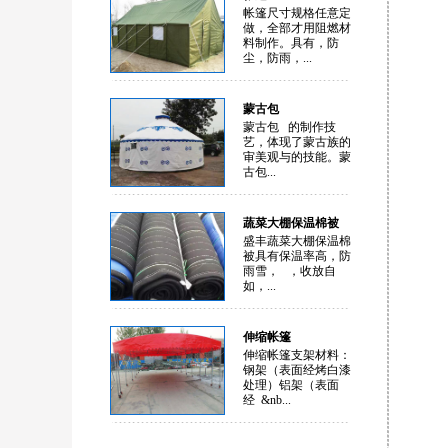
帐篷尺寸规格任意定
做，全部才用阻燃材
料制作。具有，防
尘，防雨，...
蒙古包
蒙古包 的制作技
艺，体现了蒙古族的
审美观与的技能。蒙
古包...
蔬菜大棚保温棉被
盛丰蔬菜大棚保温棉
被具有保温率高，防
雨雪， ，收放自
如，...
伸缩帐篷
伸缩帐篷支架材料：
钢架（表面经烤白漆
处理）铝架（表面
经 &nb...