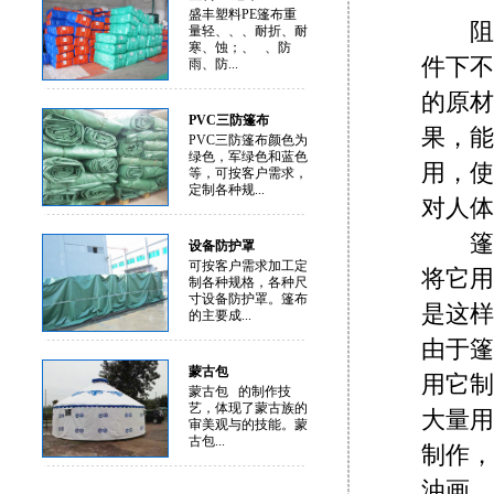
盛丰塑料PE篷布重
阻燃
量轻、、、耐折、耐
寒、蚀；、 、防
件下不
雨、防...
的原材
PVC三防篷布
果，能
PVC三防篷布颜色为
绿色，军绿色和蓝色
用，使
等，可按客户需求，
定制各种规...
对人体
篷布（
设备防护罩
可按客户需求加工定
将它用
制各种规格，各种尺
寸设备防护罩。篷布
是这样
的主要成...
由于篷
蒙古包
用它制
蒙古包 的制作技
艺，体现了蒙古族的
大量用
审美观与的技能。蒙
古包...
制作，
油画，