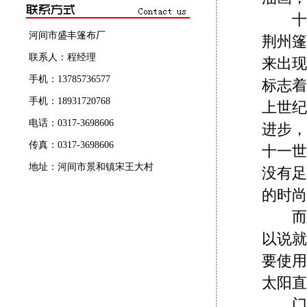
十六
河间市盛丰篷布厂
荆州篷
联系人：程经理
来出现
手机：13785736577
标志着
手机：18931720768
上世纪
电话：0317-3698606
进步，
传真：0317-3698606
十一世
地址：河间市景和镇宋王大村
没有足
的时尚
而且
以说就
要使用
太阳直
门的