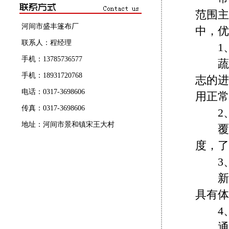
范围主
河间市盛丰篷布厂
中，优
联系人：程经理
1、
手机：13785736577
蔬菜
手机：18931720768
志的进
电话：0317-3698606
用正常
传真：0317-3698606
2、
地址：河间市景和镇宋王大村
覆盖
度，了
3、
新型
具有体
4、
通常