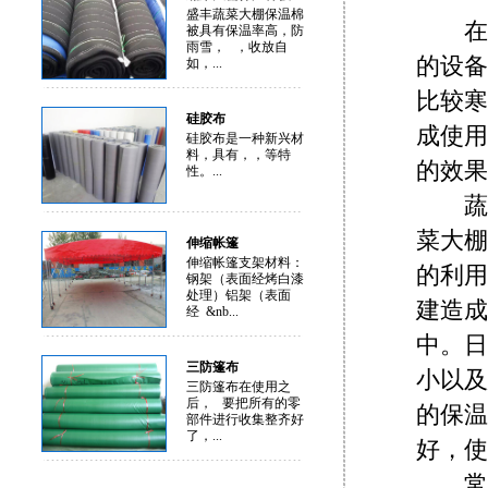
盛丰蔬菜大棚保温棉
在冬
被具有保温率高，防
雨雪， ，收放自
的设备
如，...
比较寒
硅胶布
成使用
硅胶布是一种新兴材
料，具有，，等特
的效果
性。...
蔬菜
菜大棚
伸缩帐篷
伸缩帐篷支架材料：
的利用
钢架（表面经烤白漆
处理）铝架（表面
建造成
经 &nb...
中。日
三防篷布
小以及
三防篷布在使用之
后， 要把所有的零
的保温
部件进行收集整齐好
了，...
好，使
常用