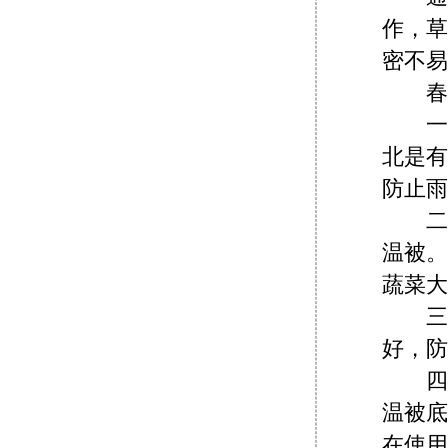
作，草
密不易
春季
一、
北是有
防止雨
二、
温被。
蔬菜大
三、
好，防
四、
温被底
在使用