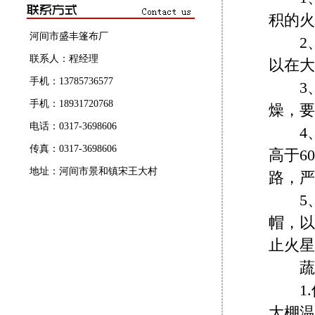
积的火
河间市盛丰篷布厂
2、
联系人：程经理
以在大
手机：13785736577
3、
手机：18931720768
燥，要
电话：0317-3698606
4、
传真：0317-3698606
高于6
地址：河间市景和镇宋王大村
路，严
5、
帽，以
止火星
蔬菜
1.
大棚温