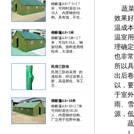
棉帐篷4.8×7·5×2.7
蔬
米，可同时居住14-
16人，内置钢价结
效果好
构。具有蚀，不生...
温成本
棉帐篷4.8×5米
温室用
棉帐篷4.8×5米×2.7
米，可住8-10人，钢
理确定
架结构。面料使用维
纶布，大顶使...
也非常
所以具
民用三防布
民用三防布采用 的
出后卷
涤纶布，经过涂塑上
胶，高温塑化，等工
以，要
艺...
于室外
棉帐篷4.8×10米
雨、雪
棉帐篷4.8×10×2.7米
可同时居住18-20
源，低
人，内置钢价结构。
广泛用于也野外施...
蔬菜
1、