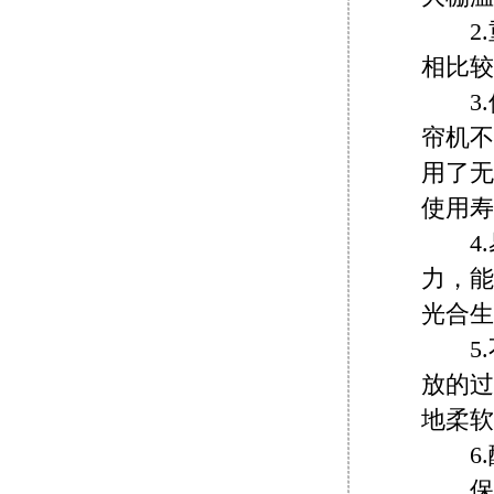
2.
相比较
3.使
帘机不
用了无
使用寿
4.
力，能
光合生
5.
放的过
地柔软
6.
保温