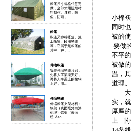
帐篷尺寸规格任意定
天
做，全部才用阻燃材
料制作。具有，防
小棉袄
尘，防雨，...
同时也
帐篷
被的
帐篷又称棉帐篷、施
工帐篷、民用帐篷
要做
等，它属于是帐篷的
其中一种，...
不平的
被做的
伸缩帐篷
安装伸缩帐篷顶部，
温，其
先将人字架梁安好，
再将人字梁上的拉钩
道理。
上好，用...
大棚
伸缩帐篷
实，就
伸缩帐篷支架材料：
钢架（表面经烤白漆
厚厚的
处理）铝架（表面
经 &nb...
上 的
14条