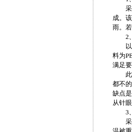
采用
成。该
雨。若
2、
以毛
料为P
满足要
此外
都不的
缺点是
从针眼
3、
采用
温被重