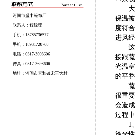
大棚
河间市盛丰篷布厂
保温被
联系人：程经理
度符合
手机：13785736577
进风经
手机：18931720768
这样
电话：0317-3698606
接跟蔬
传真：0317-3698606
光温室
地址：河间市景和镇宋王大村
的平整
蔬菜
很重要
会造成
过程中
1、
透光性