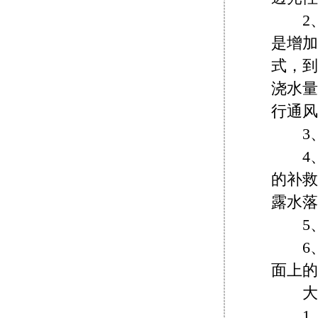
2、
是增加
式，到
浇水量
行通风
3、
4、
的补救
露水落
5、
6、
面上的
大棚
1、