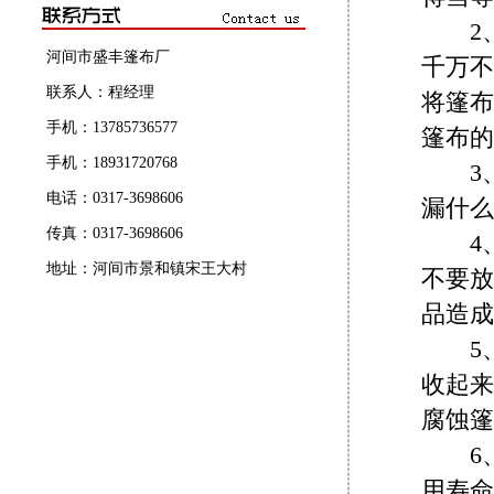
2、
河间市盛丰篷布厂
千万不
联系人：程经理
将篷布
手机：13785736577
篷布的
手机：18931720768
3、
电话：0317-3698606
漏什么
传真：0317-3698606
4、
地址：河间市景和镇宋王大村
不要放
品造成
5、
收起来
腐蚀篷
6、
用寿命