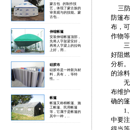
蒙古包 的制作技
三
艺，体现了蒙古族的
审美观与的技能。蒙
防篷布
古包...
布，可
伸缩帐篷
作物等
安装伸缩帐篷顶部，
先将人字架梁安好，
三防
再将人字梁上的拉钩
上好，用...
好阻燃
分析。
硅胶布
硅胶布是一种新兴材
的涂料
料，具有，，等特
性。...
无论
布维护
帐篷
确的篷
帐篷又称棉帐篷、施
工帐篷、民用帐篷
1、
等，它属于是帐篷的
其中一种，...
中要注
得当等