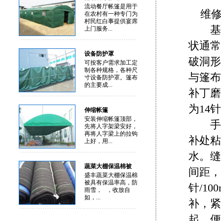
流动餐厅帐篷是用于
维
在农村有一种专门为
村民红白事提供宴席
基本
上门服务...
状通常
设备防护罩
破洞形
可按客户需求加工定
制各种规格，各种尺
与篷布
寸设备防护罩。篷布
的主要成...
补丁磨
为14针
伸缩帐篷
安装伸缩帐篷顶部，
手工对
先将人字架梁安好，
再将人字梁上的拉钩
补处粘
上好，用...
水。缝
蔬菜大棚保温棉被
间距，
盛丰蔬菜大棚保温棉
被具有保温率高，防
针/1
雨雪， ，收放自
如，...
补，紧
起，便