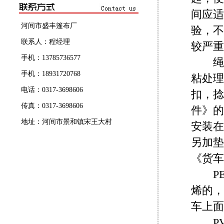
间应适
河间市盛丰篷布厂
验，不
联系人：程经理
较严重
手机：13785736577
绳头
手机：18931720768
粘处理
电话：0317-3698606
扣，捻
传真：0317-3698606
件》的
地址：河间市景和镇宋王大村
安装在
另加垫
《货车
PE蓬
烯的，
车上
PVC