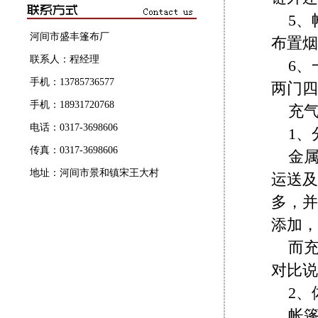
5、
河间市盛丰篷布厂
布置烟
联系人：程经理
6、
手机：13785736577
两门四
手机：18931720768
充
电话：0317-3698606
1、
传真：0317-3698606
金
地址：河间市景和镇宋王大村
运送及
多，并
添加，
而
对比说
2、
帐