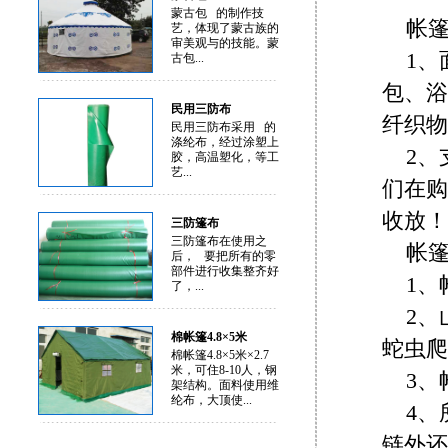
蒙古包 的制作技
帐
艺，体现了蒙古族的
审美观与的技能。蒙
1
古包...
包、浴
民用三防布
纤织物
民用三防布采用 的
涤纶布，经过涂塑上
2
胶，高温塑化，等工
艺...
们在购
收放！
三防篷布
三防篷布在使用之
帐
后， 要把所有的零
部件进行收集整齐好
1
了，...
2、
棉帐篷4.8×5米
蛇虫爬
棉帐篷4.8×5米×2.7
米，可住8-10人，钢
3、
架结构。面料使用维
纶布，大顶使...
4
链外还