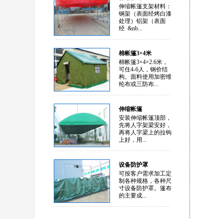
伸缩帐篷支架材料：
钢架（表面经烤白漆
处理）铝架（表面
经 &nb...
棉帐篷3×4米
棉帐篷3×4×2.6米，
可住4-6人，钢价结
构。面料使用加密维
纶布或三防布...
伸缩帐篷
安装伸缩帐篷顶部，
先将人字架梁安好，
再将人字梁上的拉钩
上好，用...
设备防护罩
可按客户需求加工定
制各种规格，各种尺
寸设备防护罩。篷布
的主要成...