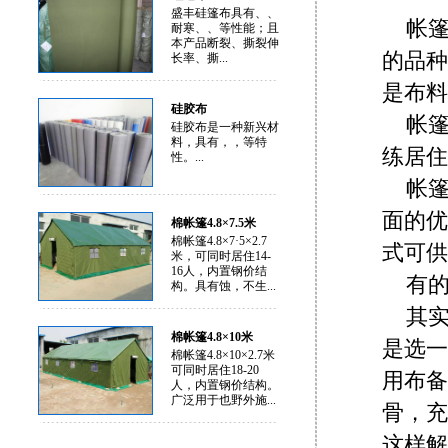
盛丰硅篷布具有、、
帐
耐寒、、等性能；且
本产品断裂、撕裂伸
的品种
长率、撕...
是布料
硅胶布
帐
硅胶布是一种新兴材
料，具有，，等特
练居住
性。...
帐
面的优
棉帐篷4.8×7.5米
棉帐篷4.8×7·5×2.7
式可供
米，可同时居住14-
16人，内置钢价结
有的
构。具有蚀，不生...
其
棉帐篷4.8×10米
是选一
棉帐篷4.8×10×2.7米
可同时居住18-20
用布备
人，内置钢价结构。
广泛用于也野外施...
骨，充
这样解