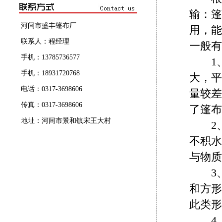
输：篷
河间市盛丰篷布厂
用，能
联系人：程经理
一般有
手机：13785736577
1、
手机：18931720768
大，平
电话：0317-3698606
量较差
传真：0317-3698606
了篷布
地址：河间市景和镇宋王大村
2、
不积水
与物质
3、
和方形
此类形
4、