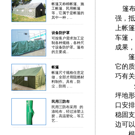
帐篷又称棉帐篷、施
篷
工帐篷、民用帐篷
等，它属于是帐篷的
强，抵
其中一种，...
上帐篷
设备防护罩
车篷，
可按客户需求加工定
制各种规格，各种尺
成果，
寸设备防护罩。篷布
的主要成...
篷布
它的质
帐篷
帐篷尺寸规格任意定
巧有关
做，全部才用阻燃材
料制作。具有，防
先是
尘，防雨，...
坪地形
民用三防布
口安排
民用三防布采用 的
涤纶布，经过涂塑上
稳固支
胶，高温塑化，等工
艺...
边可以
根据