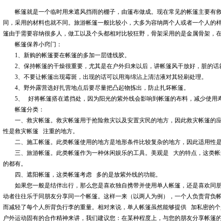
帐篷就是一个临时用来遮风挡雨的棚子，由篷布做成。现在常见的帐篷主要有
同，采用的材料也就不同。旅游帐篷一般比较小，大多为容纳两个人或者一个人的
篷由于需要容纳很多人，做工以及个头都相对比较狂野，骨架采用的是金属骨架，
帐篷保养小窍门：
1、新购的帐篷要在帐篷的多加一层缝线胶。
2、保持帐篷的干燥很重要，尤其是在户外归来以后，讲帐篷风干放好，脏的话
3、不要让帐篷出现霉斑，出现的话可以用海绵沾上清洁液对其轻刷处理。
4、野外露营选好扎营地点后要尽量把凸起物拣出，防止扎坏帐篷。
5、 好将帐篷搭在遮挡处，因为阳光的紫外线会影响到帐篷的布料，减少使用
帐篷分类：
一、救灾帐篷。救灾帐篷用于抢险救灾以及安置灾民的地方，因此救灾帐篷的应
性是救灾帐篷 注重的地方。
二、施工帐篷。此类帐篷使用的地方是地形条件比较复杂的地方，因此适用性是
三、旅游帐篷。此类帐篷作为一种休闲娱乐的工具。美观是 大的特点，这类帐
的都有。
四、遮阳帐篷，这类帐篷考虑 多的是放紫外线的功能。
如果您一般是结伴出行，那么您是喜欢独自携带并使用单人帐篷，还是喜欢同朋
动者往往乐于同朋友分享同一个帐篷。这样一来（以两人为例），一个人负责背负帐篷的
而减轻了每个人所背负行李的重量。相对来说，单人帐篷虽然能够提供 加私密的
户外运动固有的合作精神来讲，我们建议您：在某种程度上，与您的朋友分享帐篷