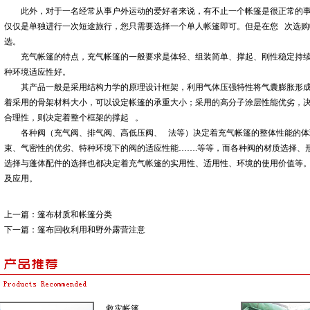
此外，对于一名经常从事户外运动的爱好者来说，有不止一个帐篷是很正常的事
仅仅是单独进行一次短途旅行，您只需要选择一个单人帐篷即可。但是在您 次选购
选。
充气帐篷的特点，充气帐篷的一般要求是体轻、组装简单、撑起、刚性稳定持续
种环境适应性好。
其产品一般是采用结构力学的原理设计框架，利用气体压强特性将气囊膨胀形成
着采用的骨架材料大小，可以设定帐篷的承重大小；采用的高分子涂层性能优劣，
合理性，则决定着整个框架的撑起 。
各种阀（充气阀、排气阀、高低压阀、 法等）决定着充气帐篷的整体性能的体
束、气密性的优劣、特种环境下的阀的适应性能…….等等，而各种阀的材质选择、
选择与蓬体配件的选择也都决定着充气帐篷的实用性、适用性、环境的使用价值等
及应用。
上一篇：
篷布材质和帐篷分类
下一篇：
篷布回收利用和野外露营注意
救灾帐篷