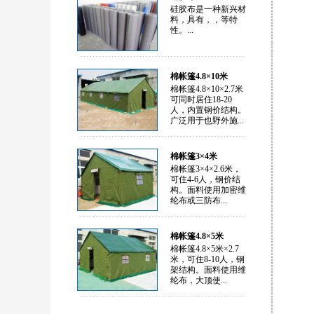
硅胶布是一种新兴材
料，具有，，等特
性。...
棉帐篷4.8×10米
棉帐篷4.8×10×2.7米
可同时居住18-20
人，内置钢价结构。
广泛用于也野外施...
棉帐篷3×4米
棉帐篷3×4×2.6米，
可住4-6人，钢价结
构。面料使用加密维
纶布或三防布...
棉帐篷4.8×5米
棉帐篷4.8×5米×2.7
米，可住8-10人，钢
架结构。面料使用维
纶布，大顶使...