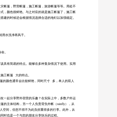
救灾帐篷，野营帐篷，施工帐篷，旅游帐篷等等。用处不
样式，颜色很鲜艳。与之对应的就是施工帐篷了，施工帐
在搭建的时候还会根据情况选择合适的地钉以加强稳定。
就用水洗净再风干。
寿命。
该具有简易的特点。能够在多种复杂情况下使用。实用
施工帐篷 大的特点。
篷的颜色通常会比较鲜艳，同时尺寸 多，单人的双人
友一起分享野外宿营的乐趣？在实际上中，多数户外运
主体结构，另一个人负责背负外帐（rainfly），从
个人空间，但您不得不为此负担重得多的行李。此外，从
的同时也是一个与您的朋友分享快乐的过程。